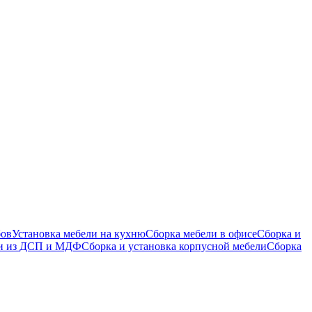
бов
Установка мебели на кухню
Сборка мебели в офисе
Сборка и
ли из ДСП и МДФ
Сборка и установка корпусной мебели
Сборка