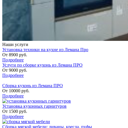
Наши услуги
Установка техники на кухне из Лемана Про
От
8900
руб.
Подробнее
Услуги по сборке кухонь из Лемана ПРО
От
9000
руб.
Подробнее
Сборка кухонь из Лемана ПРО
От
10000
руб.
Подробнее
Установка кухонных гарнитуров
От
1500
руб.
Подробнее
Сборка мягкой мебели: диваны, кресла, пуфы