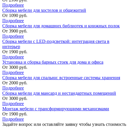
Подробнее
Сборка мебели для хостелов и общежитий
От
1090
руб.
Подробнее
Сборка мебели для домашних библиотек и книжных полок
От
3900
руб.
Подробнее
Сборка мебели с LED-подсветкой: интеграция света в
интерьер
От
1900
руб.
Подробнее
Установка и сборка барных стоек для дома и офиса
От
3000
руб.
Подробнее
Сборка мебели для спальни: встроенные системы хранения
От
2000
руб.
Подробнее
Сборка мебели для мансард и нестандартных помещений
От
3000
руб.
Подробнее
Монтаж мебели с трансформирующими механизмами
От
1900
руб.
Подробнее
Задайте вопрос или оставляйте
заявку чтобы узнать стоимость