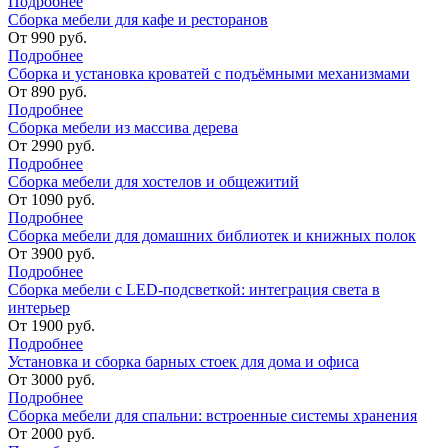
Подробнее
Сборка мебели для кафе и ресторанов
От
990
руб.
Подробнее
Сборка и установка кроватей с подъёмными механизмами
От
890
руб.
Подробнее
Сборка мебели из массива дерева
От
2990
руб.
Подробнее
Сборка мебели для хостелов и общежитий
От
1090
руб.
Подробнее
Сборка мебели для домашних библиотек и книжных полок
От
3900
руб.
Подробнее
Сборка мебели с LED-подсветкой: интеграция света в
интерьер
От
1900
руб.
Подробнее
Установка и сборка барных стоек для дома и офиса
От
3000
руб.
Подробнее
Сборка мебели для спальни: встроенные системы хранения
От
2000
руб.