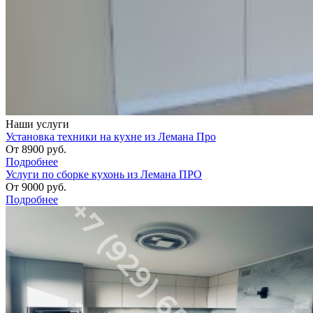
Наши услуги
Установка техники на кухне из Лемана Про
От
8900
руб.
Подробнее
Услуги по сборке кухонь из Лемана ПРО
От
9000
руб.
Подробнее