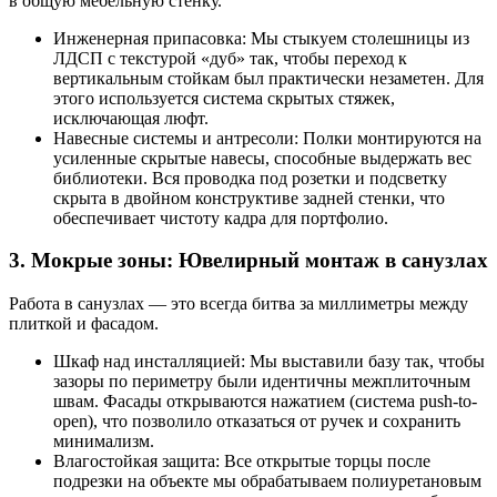
в общую мебельную стенку.
Инженерная припасовка: Мы стыкуем столешницы из
ЛДСП с текстурой «дуб» так, чтобы переход к
вертикальным стойкам был практически незаметен. Для
этого используется система скрытых стяжек,
исключающая люфт.
Навесные системы и антресоли: Полки монтируются на
усиленные скрытые навесы, способные выдержать вес
библиотеки. Вся проводка под розетки и подсветку
скрыта в двойном конструктиве задней стенки, что
обеспечивает чистоту кадра для портфолио.
3. Мокрые зоны: Ювелирный монтаж в санузлах
Работа в санузлах — это всегда битва за миллиметры между
плиткой и фасадом.
Шкаф над инсталляцией: Мы выставили базу так, чтобы
зазоры по периметру были идентичны межплиточным
швам. Фасады открываются нажатием (система push-to-
open), что позволило отказаться от ручек и сохранить
минимализм.
Влагостойкая защита: Все открытые торцы после
подрезки на объекте мы обрабатываем полиуретановым