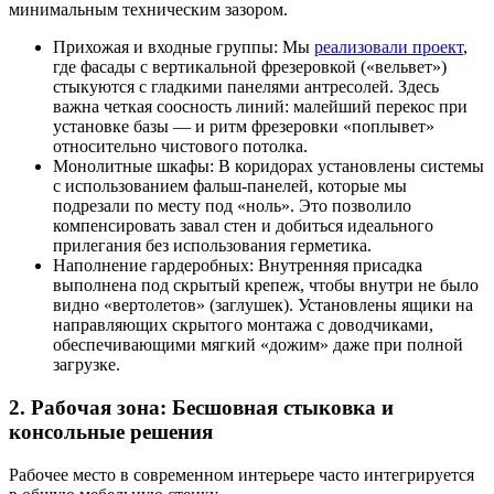
минимальным техническим зазором.
Прихожая и входные группы: Мы
реализовали проект
,
где фасады с вертикальной фрезеровкой («вельвет»)
стыкуются с гладкими панелями антресолей. Здесь
важна четкая соосность линий: малейший перекос при
установке базы — и ритм фрезеровки «поплывет»
относительно чистового потолка.
Монолитные шкафы: В коридорах установлены системы
с использованием фальш-панелей, которые мы
подрезали по месту под «ноль». Это позволило
компенсировать завал стен и добиться идеального
прилегания без использования герметика.
Наполнение гардеробных: Внутренняя присадка
выполнена под скрытый крепеж, чтобы внутри не было
видно «вертолетов» (заглушек). Установлены ящики на
направляющих скрытого монтажа с доводчиками,
обеспечивающими мягкий «дожим» даже при полной
загрузке.
2. Рабочая зона: Бесшовная стыковка и
консольные решения
Рабочее место в современном интерьере часто интегрируется