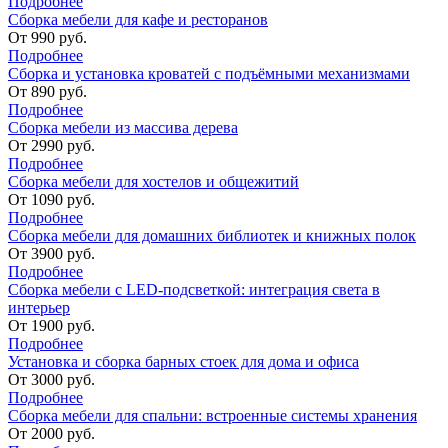
Подробнее
Сборка мебели для кафе и ресторанов
От
990
руб.
Подробнее
Сборка и установка кроватей с подъёмными механизмами
От
890
руб.
Подробнее
Сборка мебели из массива дерева
От
2990
руб.
Подробнее
Сборка мебели для хостелов и общежитий
От
1090
руб.
Подробнее
Сборка мебели для домашних библиотек и книжных полок
От
3900
руб.
Подробнее
Сборка мебели с LED-подсветкой: интеграция света в
интерьер
От
1900
руб.
Подробнее
Установка и сборка барных стоек для дома и офиса
От
3000
руб.
Подробнее
Сборка мебели для спальни: встроенные системы хранения
От
2000
руб.