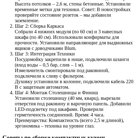
Высота потолков – 2,6 м, стены бетонные. Установили
временные метки для техники. Совет: В новостройках
проверяйте состояние розеток – мы добавили
заземление.
Шаг 2: Сборка Каркаса
Собрали 4 нижних модуля (по 60 см) и 3 навесных
шкафа (по 40 см). Использовали конфирматы для
прочности. Установили направляющие для выдвижных
ящиков с доводчиками Blum.
Шаг 3: Интеграция Техники
Посудомойку закрепили в нише, подключили шланги
(вход воды – 0,5 бар, слив – 1 м).
Измельчитель смонтировали под раковиной,
подключили к сливу с фильтром.
Духовку установили в колонне, подключили кабель 220
В с защитным автоматом.
Шаг 4: Монтаж Столешницы и Финиш
Установили столешницу (40 мм, кварц), вырезали
отверстия под раковину и варочную панель. Добавили
LED-подсветку под шкафами. Проверили
герметичность соединений. Время: 4 часа.
Преимущества: Компактность (всего 2,5 м длиной),
эргономика – техника на уровне глаз.
Советы по сборке компактных кухонь