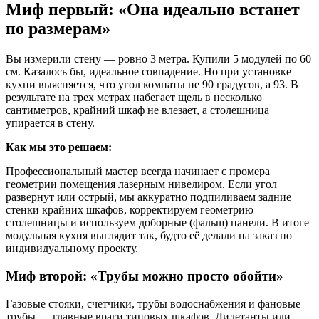
Миф первый: «Она идеально встанет
по размерам»
Вы измерили стену — ровно 3 метра. Купили 5 модулей по 60
см. Казалось бы, идеальное совпадение. Но при установке
кухни выясняется, что угол комнаты не 90 градусов, а 93. В
результате на трех метрах набегает щель в несколько
сантиметров, крайний шкаф не влезает, а столешница
упирается в стену.
Как мы это решаем:
Профессиональный мастер всегда начинает с промера
геометрии помещения лазерным нивелиром. Если угол
развернут или острый, мы аккуратно подпиливаем задние
стенки крайних шкафов, корректируем геометрию
столешницы и используем доборные (фальш) панели. В итоге
модульная кухня выглядит так, будто её делали на заказ по
индивидуальному проекту.
Миф второй: «Трубы можно просто обойти»
Газовые стояки, счетчики, трубы водоснабжения и фановые
трубы — главные враги типовых шкафов. Дилетанты или