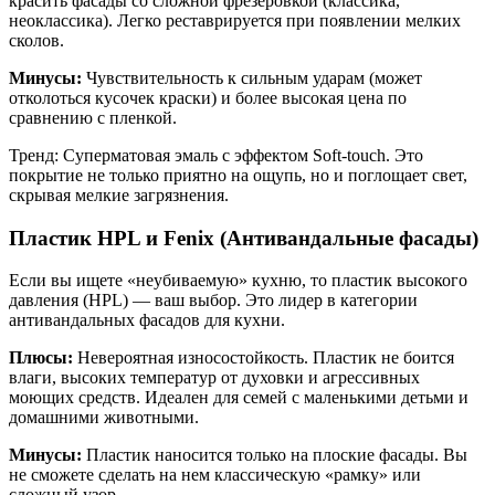
красить фасады со сложной фрезеровкой (классика,
неоклассика). Легко реставрируется при появлении мелких
сколов.
Минусы:
Чувствительность к сильным ударам (может
отколоться кусочек краски) и более высокая цена по
сравнению с пленкой.
Тренд: Суперматовая эмаль с эффектом Soft-touch. Это
покрытие не только приятно на ощупь, но и поглощает свет,
скрывая мелкие загрязнения.
Пластик HPL и Fenix (Антивандальные фасады)
Если вы ищете «неубиваемую» кухню, то пластик высокого
давления (HPL) — ваш выбор. Это лидер в категории
антивандальных фасадов для кухни.
Плюсы:
Невероятная износостойкость. Пластик не боится
влаги, высоких температур от духовки и агрессивных
моющих средств. Идеален для семей с маленькими детьми и
домашними животными.
Минусы:
Пластик наносится только на плоские фасады. Вы
не сможете сделать на нем классическую «рамку» или
сложный узор.