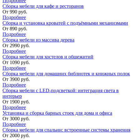
Подробнее
Сборка мебели для кафе и ресторанов
От
990
руб.
Подробнее
Сборка и установка кроватей с подъёмными механизмами
От
890
руб.
Подробнее
Сборка мебели из массива дерева
От
2990
руб.
Подробнее
Сборка мебели для хостелов и общежитий
От
1090
руб.
Подробнее
Сборка мебели для домашних библиотек и книжных полок
От
3900
руб.
Подробнее
Сборка мебели с LED-подсветкой: интеграция света в
интерьер
От
1900
руб.
Подробнее
Установка и сборка барных стоек для дома и офиса
От
3000
руб.
Подробнее
Сборка мебели для спальни: встроенные системы хранения
От
2000
руб.